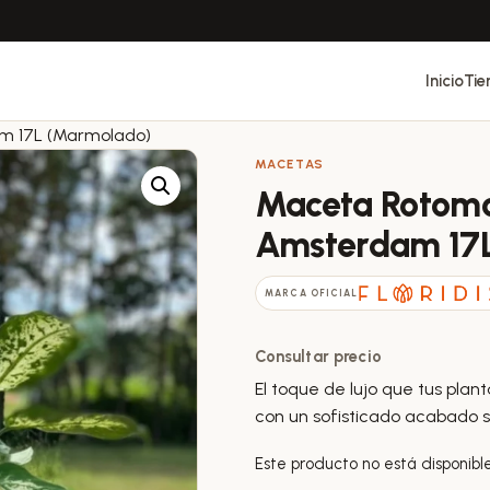
Inicio
Tie
m 17L (Marmolado)
MACETAS
Maceta Rotomol
Amsterdam 17
MARCA OFICIAL
Consultar precio
El toque de lujo que tus pla
con un sofisticado acabado 
Este producto no está disponibl