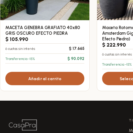
MACETA GENEBRA GRAFIATO 40x80
Maceta Rotomol
Este
GRIS OSCURO EFECTO PIEDRA
Amsterdam Gig
producto
$
105.990
Efecto Piedra)
tiene
$
222.990
6 cuotas sin interés
$
17.665
múltiples
6 cuotas sin interés
variantes.
Transferencia -15%
$
90.092
Transferencia -15%
Las
opciones
Añadir al carrito
Selecc
se
pueden
elegir
en
la
página
T
de
M
producto