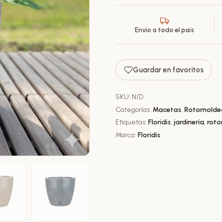
Envío a todo el país
Guardar en favoritos
SKU:
N/D
Categorías:
Macetas
,
Rotomolde
Etiquetas:
Floridis
,
jardinería
,
rot
Marca:
Floridis