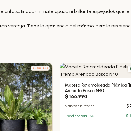
 brillo satinado (ni mate opaco ni brillante espejado), que le 
ran ventaja. Tiene la apariencia del mármol pero la resistenci
Maceta Rotomoldeada Plástica T
Este
Arenada Bosco N40
producto
$
166.990
tiene
6 cuotas sin interés
$
múltiples
variantes.
Transferencia -15%
$
1
Las
opciones