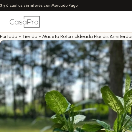
3 y 6 cuotas sin interés con Mercado Pago
Portada
»
Tienda
»
Maceta Rotomoldeada Floridis Amsterda