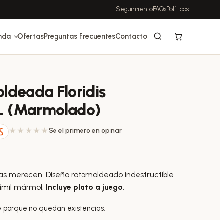
Seguimiento
FAQs
Políticas
nda
Ofertas
Preguntas Frecuentes
Contacto
deada Floridis
L (Marmolado)
Sé el primero en opinar
ntas merecen. Diseño rotomoldeado indestructible
símil mármol.
Incluye plato a juego.
e porque no quedan existencias.