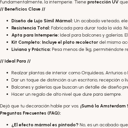
fundamentalmente, la intemperie. Tiene
protección UV
que 
// Beneficios Clave //
Diseño de Lujo Símil Mármol:
Un acabado veteado, eleg
Resistencia Total:
Fabricada para durar toda la vida. No
Apta para Intemperie:
Ideal para balcones y galerías. El 
Kit Completo:
Incluye el plato recolector
del mismo ac
Liviana y Práctica:
Pesa menos de 1kg, permitiéndote re
// Ideal Para //
Realzar plantas de interior como Orquídeas, Anturios o F
Dar un toque de distinción a un escritorio, recepción o li
Balcones y galerías que buscan un detalle de diseño p
Hacer un regalo de alto nivel que dure para siempre.
Dejá que tu decoración hable por vos.
¡Sumá la Amsterdam Sí
Preguntas Frecuentes (FAQ):
¿El efecto mármol es pintado?
No, es un acabado que s