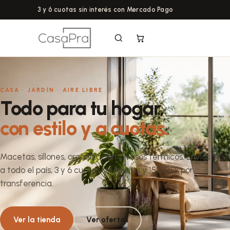
3 y 6 cuotas sin interés con Mercado Pago
CASA · JARDÍN · AIRE LIBRE
Todo para tu hogar,
con estilo y a cuotas.
Macetas, sillones, organización y vasos térmicos. Envíos
a todo el país, 3 y 6 cuotas sin interés y 15% OFF por
transferencia.
Ver la tienda
Ver ofertas