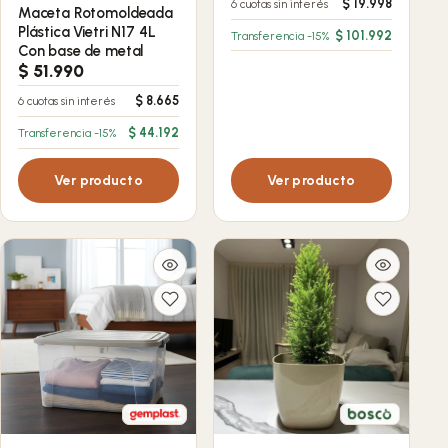
$
19.998
6 cuotas sin interés
Maceta Rotomoldeada
Plástica Vietri N17 4L
$
101.992
Transferencia -15%
Con base de metal
$
51.990
$
8.665
6 cuotas sin interés
$
44.192
Transferencia -15%
Ver producto
Ver producto