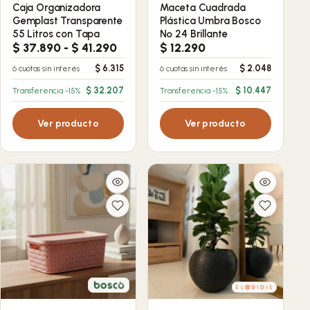
Caja Organizadora
Maceta Cuadrada
Gemplast Transparente
Plástica Umbra Bosco
55 Litros con Tapa
Nº 24 Brillante
Rango
$
37.890
-
$
41.290
$
12.290
de
$
6.315
$
2.048
6 cuotas sin interés
6 cuotas sin interés
precios:
desde
$
32.207
$
10.447
Transferencia -15%
Transferencia -15%
$ 37.890
hasta
Ver producto
Ver producto
$ 41.290