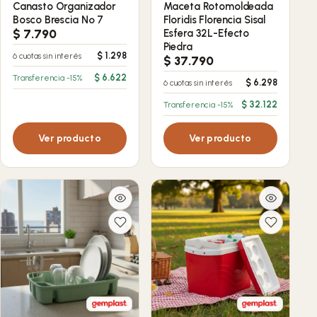
Canasto Organizador
Maceta Rotomoldeada
Bosco Brescia Nº 7
Floridis Florencia Sisal
$
7.790
Esfera 32L-Efecto
Piedra
$
1.298
6 cuotas sin interés
$
37.790
$
6.622
Transferencia -15%
$
6.298
6 cuotas sin interés
$
32.122
Transferencia -15%
Ver producto
Ver producto