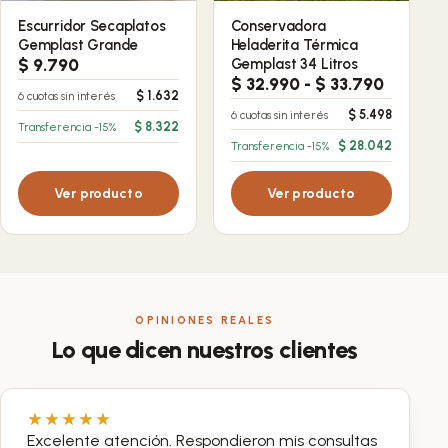
Escurridor Secaplatos
Conservadora
Gemplast Grande
Heladerita Térmica
$
9.790
Gemplast 34 Litros
Rango
$
32.990
-
$
33.790
$
1.632
6 cuotas sin interés
de
$
5.498
6 cuotas sin interés
precios:
$
8.322
Transferencia -15%
desde
$
28.042
Transferencia -15%
$ 32.99
hasta
Ver producto
Ver producto
$ 33.79
OPINIONES REALES
Lo que dicen nuestros clientes
Excelente atención. Respondieron mis consultas