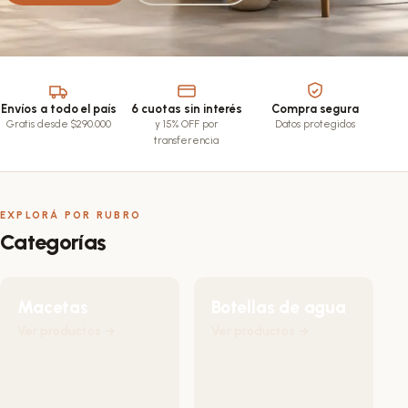
Envíos a todo el país
6 cuotas sin interés
Compra segura
Gratis desde $290.000
y 15% OFF por
Datos protegidos
transferencia
EXPLORÁ POR RUBRO
Categorías
Macetas
Botellas de agua
Ver productos →
Ver productos →