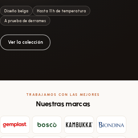
Diseño belga
Hasta 11 h de temperatura
A prueba de derrames
Ver la colección
Correa de Silicona para
Correa de Silicona para
Correa de Silicona para
Botella Dupla Negra
Correa de Silicona para
Botella Dupla Verde
Botella Dupla Rosa
Botella Dupla Beige
TRABAJAMOS CON LAS MEJORES
Nuestras marcas