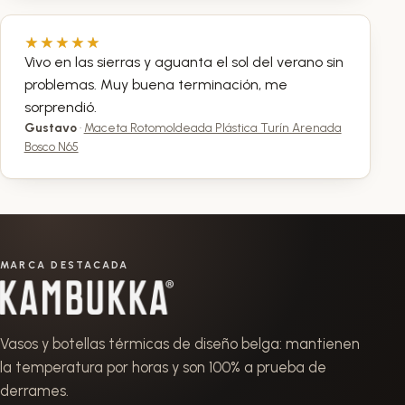
Vivo en las sierras y aguanta el sol del verano sin
problemas. Muy buena terminación, me
sorprendió.
Gustavo
·
Maceta Rotomoldeada Plástica Turín Arenada
Bosco N65
MARCA DESTACADA
Kambukka
Vasos y botellas térmicas de diseño belga: mantienen
la temperatura por horas y son 100% a prueba de
derrames.