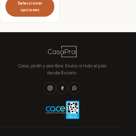
Seleccionar
opciones
opciones
se
pueden
elegir
en
la
página
de
producto
Casa, jardín y aire libre. Envíos a todo el país
desde Rosario.