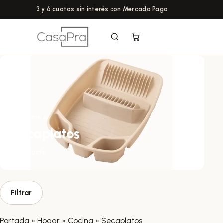
3 y 6 cuotas sin interés con Mercado Pago
← COCINA
Secaplatos
1 producto
Filtrar
Portada
»
Hogar
»
Cocina
»
Secaplatos