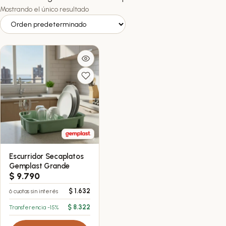
Mostrando el único resultado
Escurridor Secaplatos
Este
Gemplast Grande
producto
$
9.790
tiene
$
1.632
6 cuotas sin interés
múltiples
variantes.
$
8.322
Transferencia -15%
Las