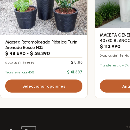
MACETA GEN
40x80 BLANC
Maceta Rotomoldeada Plástica Turín
Este
$
113.990
Arenada Bosco N35
producto
Rango
$
48.690
-
$
58.390
6 cuotas sin interés
tiene
de
6 cuotas sin interés
$
8.115
múltiples
precios:
Transferencia -15%
desde
variantes.
Transferencia -15%
$
41.387
$ 48.690
Las
hasta
opciones
Seleccionar opciones
Añad
$ 58.390
se
pueden
elegir
en
la
T
página