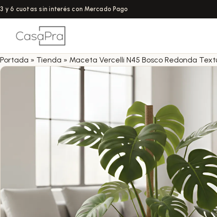
3 y 6 cuotas sin interés con Mercado Pago
Portada
»
Tienda
»
Maceta Vercelli N45 Bosco Redonda Tex