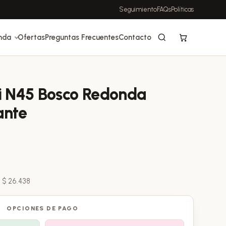
Seguimiento
FAQs
Políticas
nda
Ofertas
Preguntas Frecuentes
Contacto
i N45 Bosco Redonda
ante
:
$
26.438
OPCIONES DE PAGO