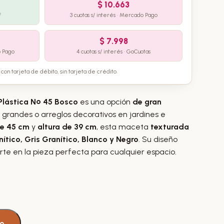
$
10.663
F
3 cuotas s/ interés · Mercado Pago
$
7.998
o Pago
4 cuotas s/ interés · GoCuotas
con tarjeta de débito, sin tarjeta de crédito.
Plástica Nº 45 Bosco
es una opción
de gran
 grandes o arreglos decorativos en jardines e
e 45 cm
y
altura de 39 cm
, esta maceta
texturada
ítico, Gris Granítico, Blanco y Negro
. Su diseño
te en la pieza perfecta para cualquier espacio.
to