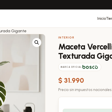
Inicio
Tie
turada Gigante
INTERIOR
Maceta Vercell
Texturada Gig
MARCA OFICIAL
$
31.990
Precio sin impuestos nacionales