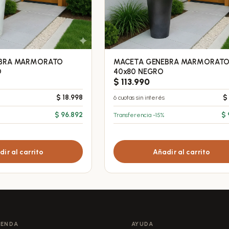
EBRA MARMORATO
MACETA GENEBRA MARMORAT
O
40x80 NEGRO
$
113.990
$
18.998
6 cuotas sin interés
$
$
96.892
Transferencia -15%
$
ir al carrito
Añadir al carrito
IENDA
AYUDA