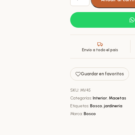
Vercelli
N45
Bosco
Redonda
Texturada
Gigante
cantidad
Envío a todo el país
Guardar en favoritos
SKU:
MV45
Categorías:
Interior
,
Macetas
Etiquetas:
Bosco
,
jardinería
Marca:
Bosco