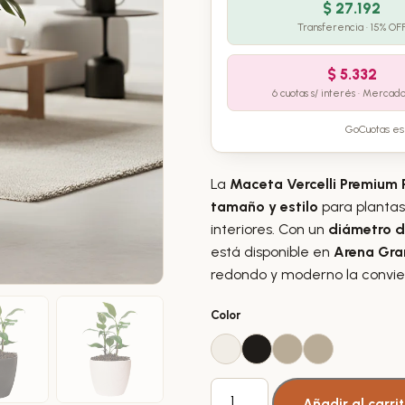
$
27.192
Transferencia · 15% OF
$
5.332
6 cuotas s/ interés · Mercad
GoCuotas es 
La
Maceta Vercelli Premium 
tamaño y estilo
para plantas
interiores. Con un
diámetro d
está disponible en
Arena Gran
redondo y moderno la convier
Color
Maceta
Añadir al carri