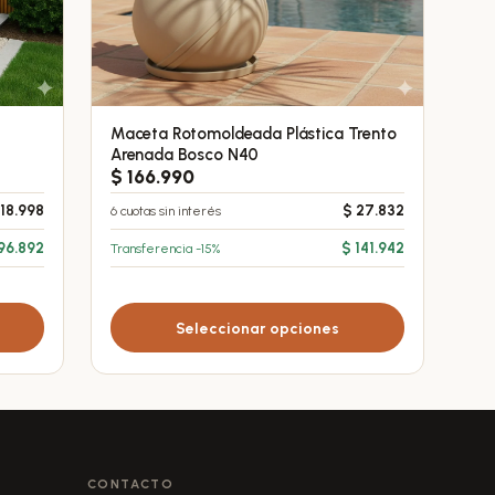
O
Maceta Rotomoldeada Plástica Trento
Este
Arenada Bosco N40
producto
$
166.990
tiene
18.998
6 cuotas sin interés
$
27.832
múltiples
variantes.
96.892
Transferencia -15%
$
141.942
Las
opciones
se
Seleccionar opciones
pueden
elegir
en
la
página
CONTACTO