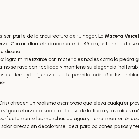
, son parte de la arquitectura de tu hogar. La
Maceta Vercel
uerza. Con un diámetro imponente de 45 cm, esta maceta se c
de diseño.
: logra mimetizarse con materiales nobles como la piedra gran
 no se raya con facilidad y mantiene su elegancia inalterable 
 de tierra y la ligereza que te permite rediseñar tus ambien
ión.
Gris) ofrecen un realismo asombroso que eleva cualquier proy
 virgen reforzado, soporta el peso de la tierra y las raíces m
a perfectamente las manchas de agua y tierra, manteniéndo
 solar directa sin decolorarse, ideal para balcones, patios y t