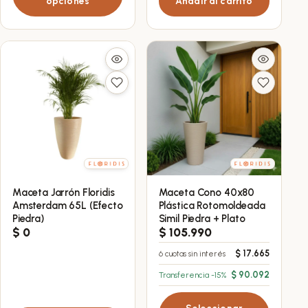
opciones
Añadir al carrito
elegir
en
la
página
de
producto
Maceta Jarrón Floridis
Maceta Cono 40x80
Este
Amsterdam 65L (Efecto
Plástica Rotomoldeada
producto
Piedra)
Simil Piedra + Plato
tiene
$
0
$
105.990
múltiples
$
17.665
6 cuotas sin interés
variantes.
$
90.092
Transferencia -15%
Las
opciones
Seleccionar