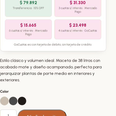
$
79.892
$
31.330
Transferencia · 15% OFF
3 cuotas s/ interés · Mercado
Pago
$
15.665
$
23.498
6 cuotas s/ interés · Mercado
4 cuotas s/ interés · GoCuotas
Pago
GoCuotas es con tarjeta de débito, sin tarjeta de crédito.
Estilo clásico y volumen ideal. Maceta de 38 litros con
acabado mate y diseño acampanado, perfecta para
jerarquizar plantas de porte medio en interiores y
exteriores.
Color
Maceta