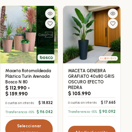
Maceta Rotomoldeada
MACETA GENEBRA
Este
Plástica Turín Arenada
GRAFIATO 40x80 GRIS
producto
Bosco N 80
OSCURO EFECTO
tiene
$
112.990
-
PIEDRA
Rango
$
105.990
múltiples
$
159.990
de
variantes.
$
17.665
$
18.832
6 cuotas sin interés
6 cuotas sin interés
precios:
Las
desde
$
90.092
$
96.042
Transferencia -15%
Transferencia -15%
opciones
$ 112.990
hasta
se
Seleccionar
$ 159.990
pueden