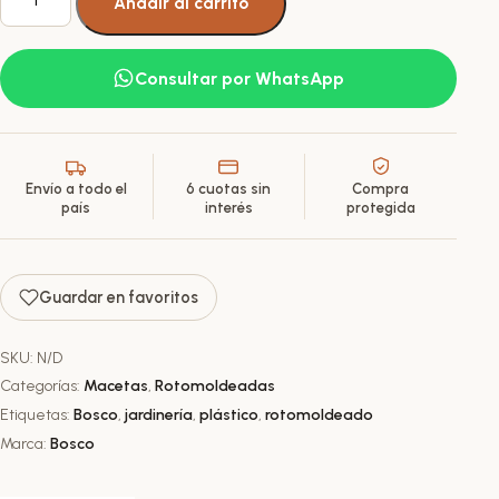
Añadir al carrito
Rotomoldeada
Plástica
Vignola
Consultar por WhatsApp
N31
38L
cantidad
Envío a todo el
6 cuotas sin
Compra
país
interés
protegida
Guardar en favoritos
SKU:
N/D
Categorías:
Macetas
,
Rotomoldeadas
Etiquetas:
Bosco
,
jardinería
,
plástico
,
rotomoldeado
Marca:
Bosco