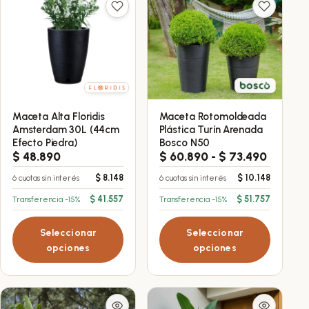
Maceta Alta Floridis
Maceta Rotomoldeada
Este
Este
Amsterdam 30L (44cm
Plástica Turín Arenada
producto
producto
Efecto Piedra)
Bosco N50
tiene
tiene
Rango
$
48.890
$
60.890
-
$
73.490
de
múltiples
múltiples
$
8.148
$
10.148
6 cuotas sin interés
6 cuotas sin interés
precios:
variantes.
variantes.
desde
$
41.557
$
51.757
Transferencia -15%
Transferencia -15%
Las
Las
$ 60.89
opciones
opciones
hasta
Seleccionar
Seleccionar
$ 73.49
se
se
opciones
opciones
pueden
pueden
elegir
elegir
en
en
la
la