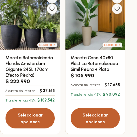
página
página
de
de
producto
producto
Maceta Rotomoldeada
Maceta Cono 40x80
Este
Este
Floridis Amsterdam
Plástica Rotomoldeada
producto
producto
Gigante 245L (70cm
Simil Piedra + Plato
tiene
tiene
Efecto Piedra)
$
105.990
$
222.990
múltiples
múltiples
$
17.665
6 cuotas sin interés
variantes.
variantes.
$
37.165
6 cuotas sin interés
$
90.092
Transferencia -15%
Las
Las
$
189.542
Transferencia -15%
opciones
opciones
se
se
Seleccionar
Seleccionar
pueden
pueden
opciones
opciones
elegir
elegir
en
en