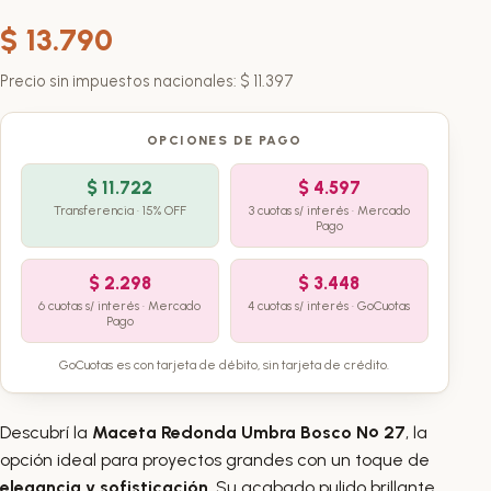
$
13.790
Precio sin impuestos nacionales:
$
11.397
OPCIONES DE PAGO
$
11.722
$
4.597
Transferencia · 15% OFF
3 cuotas s/ interés · Mercado
Pago
$
2.298
$
3.448
6 cuotas s/ interés · Mercado
4 cuotas s/ interés · GoCuotas
Pago
GoCuotas es con tarjeta de débito, sin tarjeta de crédito.
Descubrí la
Maceta Redonda Umbra Bosco Nº 27
, la
opción ideal para proyectos grandes con un toque de
elegancia y sofisticación
. Su acabado pulido brillante