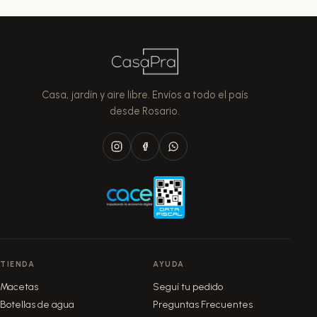
la
la
página
página
de
de
producto
producto
Casa, jardín y aire libre. Envíos a todo el país
desde Rosario.
TIENDA
AYUDA
Macetas
Seguí tu pedido
Botellas de agua
Preguntas Frecuentes