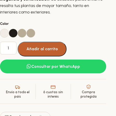
resalta tus plantas de mayor tamaño, tanto en
interiores como exteriores.
Color
Maceta
Añadir al carrito
Redonda
Plástica
Umbra
Consultar por WhatsApp
Bosco
Nº
27
Brillante
Envío a todo el
6 cuotas sin
Compra
cantidad
país
interés
protegida