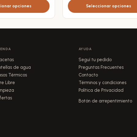
ionar opciones
Seleccionar opciones
se
pueden
elegir
en
la
página
IENDA
AYUDA
de
acetas
Seguí tu pedido
producto
otellas de agua
Preguntas Frecuentes
asos Térmicos
Contacto
re Libre
Términos y condiciones
impieza
Política de Privacidad
fertas
Botón de arrepentimiento