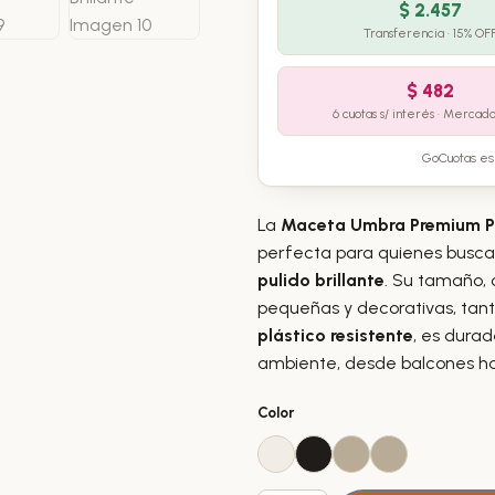
$
2.457
Transferencia · 15% OF
$
482
6 cuotas s/ interés · Mercad
GoCuotas es 
La
Maceta Umbra Premium Pl
perfecta para quienes busca
pulido brillante
. Su tamaño,
pequeñas y decorativas, tant
plástico resistente
, es durad
ambiente, desde balcones has
Color