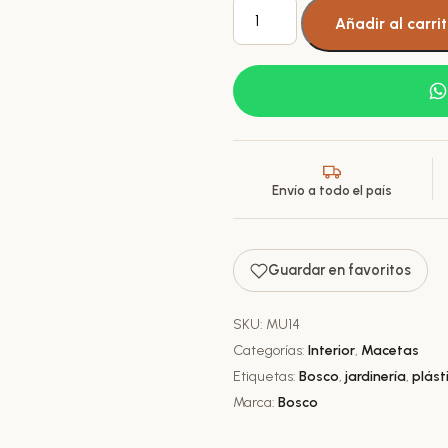
Maceta
Añadir al carri
Redonda
Plástica
Umbra
Bosco
Nº
14
Brillante
Envío a todo el país
cantidad
Guardar en favoritos
SKU:
MU14
Categorías:
Interior
,
Macetas
Etiquetas:
Bosco
,
jardinería
,
plást
Marca:
Bosco