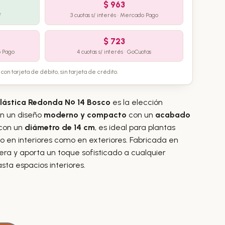
$
963
F
3 cuotas s/ interés · Mercado Pago
$
723
o Pago
4 cuotas s/ interés · GoCuotas
con tarjeta de débito, sin tarjeta de crédito.
ástica Redonda Nº 14 Bosco
es la elección
n un diseño
moderno y compacto
con un
acabado
 con un
diámetro de 14 cm
, es ideal para plantas
o en interiores como en exteriores. Fabricada en
era y aporta un toque sofisticado a cualquier
ta espacios interiores.