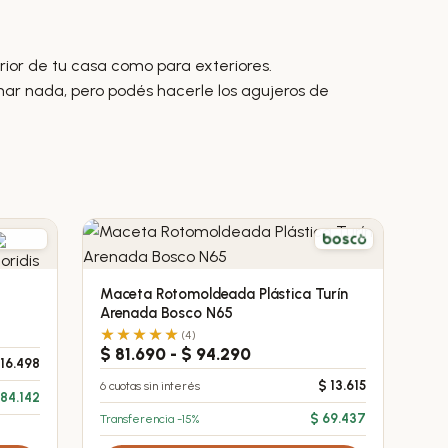
terior de tu casa como para exteriores.
har nada, pero podés hacerle los agujeros de
Maceta Rotomoldeada Plástica Turín
Este
Arenada Bosco N65
producto
(4)
tiene
Rango
$
81.690
-
$
94.290
16.498
múltiples
de
6 cuotas sin interés
$
13.615
precios:
variantes.
84.142
desde
Transferencia -15%
$
69.437
Las
$ 81.690
opciones