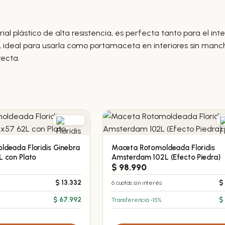
ial plástico de alta resistencia, es perfecta tanto para el in
, ideal para usarla como portamaceta en interiores sin manc
recta.
deada Floridis Ginebra
Maceta Rotomoldeada Floridis
Este
 con Plato
Amsterdam 102L (Efecto Piedra)
producto
$
98.990
tiene
$
13.332
6 cuotas sin interés
$
múltiples
variantes.
$
67.992
Transferencia -15%
$
Las
opciones