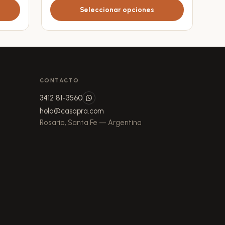
hasta
Seleccionar opciones
se
$ 94.290
pueden
elegir
en
la
página
CONTACTO
de
3412 81-3560
producto
hola@casapra.com
Rosario, Santa Fe — Argentina