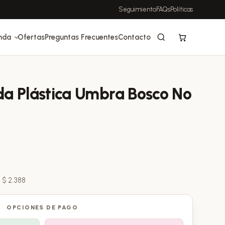
Seguimiento
FAQs
Políticas
nda
Ofertas
Preguntas Frecuentes
Contacto
a Plástica Umbra Bosco Nº
:
$
2.388
OPCIONES DE PAGO