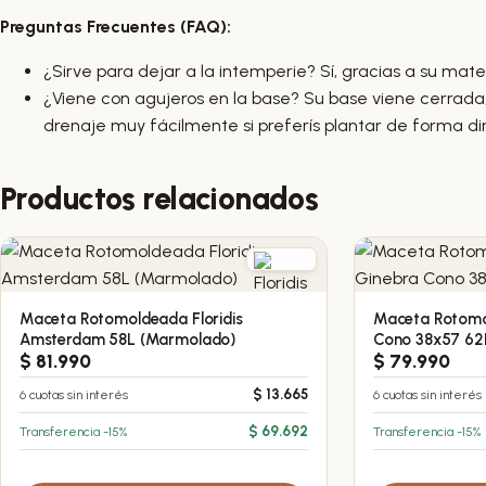
Preguntas Frecuentes (FAQ):
¿Sirve para dejar a la intemperie? Sí, gracias a su mater
¿Viene con agujeros en la base? Su base viene cerrada
drenaje muy fácilmente si preferís plantar de forma di
Productos relacionados
Maceta Rotomoldeada Floridis
Maceta Rotomol
Este
Este
Amsterdam 58L (Marmolado)
Cono 38x57 62L
producto
producto
$
81.990
$
79.990
tiene
tiene
6 cuotas sin interés
$
13.665
6 cuotas sin interés
múltiples
múltiples
variantes.
variantes.
Transferencia -15%
$
69.692
Transferencia -15%
Las
Las
opciones
opciones