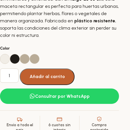
maceta rectangular es perfecta para huertas urbanas,
permitiendo plantar hierbas, flores o vegetales de
manera organizada. Fabricada en
plástico resistente
,
soporta las condiciones del clima exterior sin perder su
color ni estructura.
Color
Maceta
Añadir al carrito
Plástica
Rectangular
Bosco
Consultar por WhatsApp
Mesola
N°
32
cantidad
Envío a todo el
6 cuotas sin
Compra
país
interés
protegida