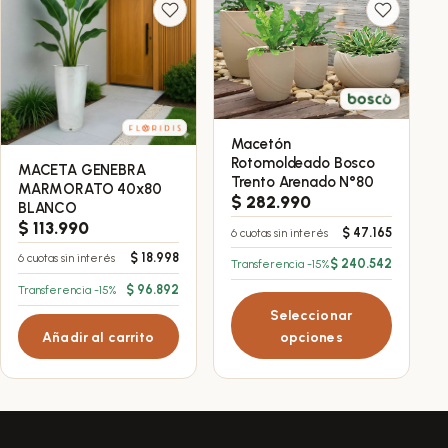
de
de
producto
producto
Macetón
Este
Rotomoldeado Bosco
MACETA GENEBRA
producto
Trento Arenado N°80
MARMORATO 40x80
tiene
$
282.990
BLANCO
múltiples
$
113.990
$
47.165
6 cuotas sin interés
variantes.
$
18.998
6 cuotas sin interés
$
240.542
Transferencia -15%
Las
$
96.892
Transferencia -15%
opciones
Seleccionar
se
Añadir al carrito
opciones
pueden
elegir
en
la
página