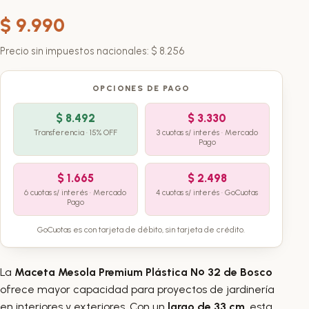
$
9.990
Precio sin impuestos nacionales:
$
8.256
OPCIONES DE PAGO
$
8.492
$
3.330
Transferencia · 15% OFF
3 cuotas s/ interés · Mercado
Pago
$
1.665
$
2.498
6 cuotas s/ interés · Mercado
4 cuotas s/ interés · GoCuotas
Pago
GoCuotas es con tarjeta de débito, sin tarjeta de crédito.
La
Maceta Mesola Premium Plástica Nº 32 de Bosco
ofrece mayor capacidad para proyectos de jardinería
en interiores y exteriores. Con un
largo de 33 cm
, esta