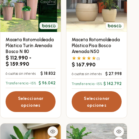
Maceta Rotomoldeada
Maceta Rotomoldeada
Este
Este
Plástica Turín Arenada
Plástica Pisa Bosco
producto
producto
Bosco N 80
Arenada N50
tiene
tiene
$
112.990
-
(1)
Rango
múltiples
$
159.990
múltiples
$
167.990
de
variantes.
variantes.
$
18.832
6 cuotas sin interés
$
27.998
6 cuotas sin interés
precios:
Las
Las
desde
$
96.042
Transferencia -15%
$
142.792
Transferencia -15%
opciones
opciones
$ 112.990
hasta
se
se
Seleccionar
Seleccionar
$ 159.990
pueden
pueden
opciones
opciones
elegir
elegir
en
en
la
la
página
página