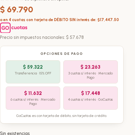
$
69.790
o en 4 cuotas con tarjeta de DÉBITO SIN interés de: $17,447.50
Precio sin impuestos nacionales:
$
57.678
OPCIONES DE PAGO
$
59.322
$
23.263
Transferencia · 15% OFF
3 cuotas s/ interés · Mercado
Pago
$
11.632
$
17.448
6 cuotas s/ interés · Mercado
4 cuotas s/ interés · GoCuotas
Pago
GoCuotas es con tarjeta de débito, sin tarjeta de crédito.
Sin existencias