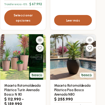
$
67.992
Transferencia -15%
Las
opciones
Seleccionar
se
opciones
Leer más
pueden
elegir
en
la
página
de
producto
Maceta Rotomoldeada
Maceta Rotomoldeada
Este
Este
Plástica Turín Arenada
Plástica Pisa Bosco
producto
producto
Bosco N 80
Arenada N80
tiene
tiene
$
112.990
-
$
255.990
Rango
múltiples
$
159.990
múltiples