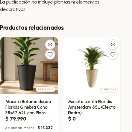
La publicación no incluye plantas ni elementos
decorativos.
Productos relacionados
Maceta Rotomoldeada
Maceta Jarrón Floridis
Este
Floridis Ginebra Cono
Amsterdam 65L (Efecto
producto
38x57 62L con Plato
Piedra)
tiene
$
79.990
$
0
múltiples
$
13.332
6 cuotas sin interés
variantes.