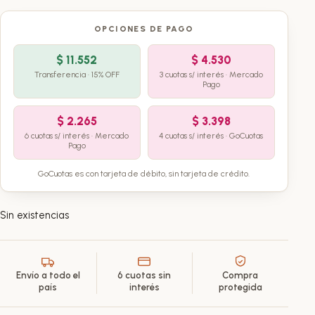
OPCIONES DE PAGO
$
11.552
$
4.530
Transferencia · 15% OFF
3 cuotas s/ interés · Mercado
Pago
$
2.265
$
3.398
6 cuotas s/ interés · Mercado
4 cuotas s/ interés · GoCuotas
Pago
GoCuotas es con tarjeta de débito, sin tarjeta de crédito.
Sin existencias
Envío a todo el
6 cuotas sin
Compra
país
interés
protegida