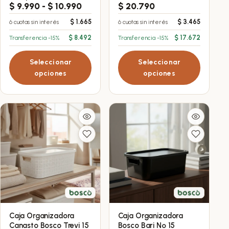
tiene
tiene
Rango
$
9.990
-
$
10.990
$
20.790
de
múltiples
múltiples
$
1.665
$
3.465
6 cuotas sin interés
6 cuotas sin interés
precios:
variantes.
variantes.
desde
$
8.492
$
17.672
Transferencia -15%
Transferencia -15%
Las
Las
$ 9.990
opciones
opciones
hasta
Seleccionar
Seleccionar
$ 10.990
se
se
opciones
opciones
pueden
pueden
elegir
elegir
en
en
la
la
página
página
de
de
producto
producto
Caja Organizadora
Caja Organizadora
Este
Este
Canasto Bosco Trevi 15
Bosco Bari Nº 15