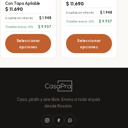
producto
producto
Con Tapa Apilable
$
11.690
tiene
tiene
$
11.690
$
1.948
6 cuotas sin interés
múltiples
múltiples
$
1.948
6 cuotas sin interés
variantes.
variantes.
$
9.937
Transferencia -15%
$
9.937
Transferencia -15%
Las
Las
opciones
opciones
Seleccionar
Seleccionar
se
se
opciones
opciones
pueden
pueden
elegir
elegir
en
en
la
la
página
página
de
de
producto
producto
Casa, jardín y aire libre. Envíos a todo el país
desde Rosario.