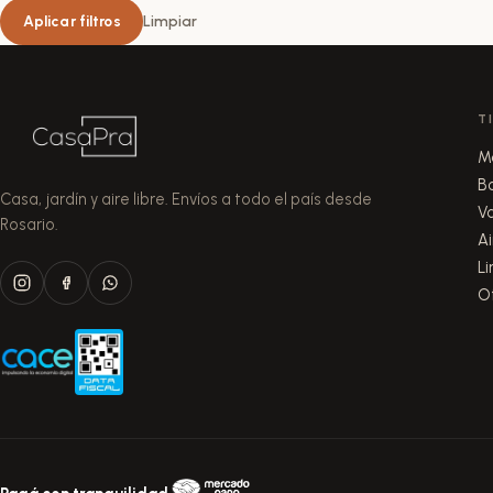
Aplicar filtros
Limpiar
T
M
B
Casa, jardín y aire libre. Envíos a todo el país desde
V
Rosario.
Ai
L
O