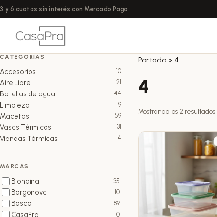
3 y 6 cuotas sin interés con Mercado Pago
CATEGORÍAS
Portada
»
4
Accesorios
10
4
Aire Libre
21
Botellas de agua
44
Limpieza
9
Mostrando los 2 resultados
Macetas
159
Vasos Térmicos
31
Viandas Térmicas
4
MARCAS
Biondina
35
Borgonovo
10
Bosco
89
CasaPra
0