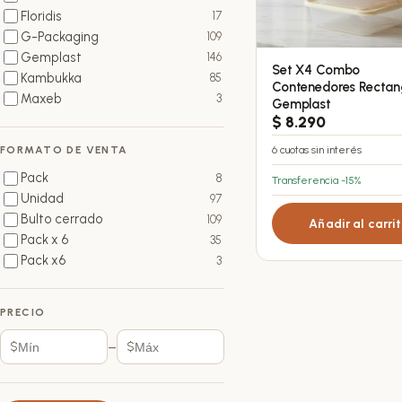
Floridis
17
G-Packaging
109
Gemplast
146
Set X4 Combo
Kambukka
85
Contenedores Rectan
Maxeb
3
Gemplast
$
8.290
6 cuotas sin interés
FORMATO DE VENTA
Pack
8
Transferencia -15%
Unidad
97
Bulto cerrado
109
Añadir al carri
Pack x 6
35
Pack x6
3
PRECIO
–
$
$