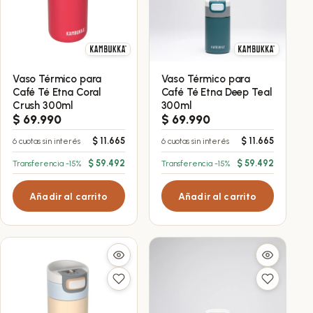
Vaso Térmico para
Vaso Térmico para
Café Té Etna Coral
Café Té Etna Deep Teal
Crush 300ml
300ml
$
69.990
$
69.990
$
11.665
$
11.665
6 cuotas sin interés
6 cuotas sin interés
$
59.492
$
59.492
Transferencia -15%
Transferencia -15%
Añadir al carrito
Añadir al carrito