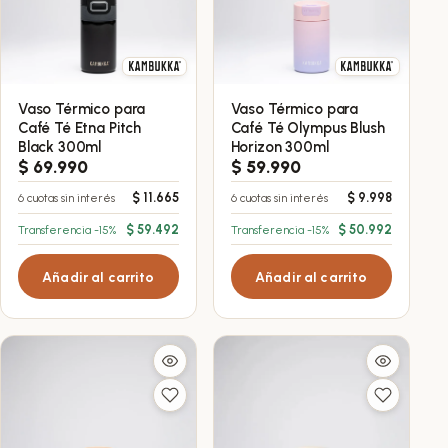
Vaso Térmico para
Vaso Térmico para
Café Té Etna Pitch
Café Té Olympus Blush
Black 300ml
Horizon 300ml
$
69.990
$
59.990
$
11.665
$
9.998
6 cuotas sin interés
6 cuotas sin interés
$
59.492
$
50.992
Transferencia -15%
Transferencia -15%
Añadir al carrito
Añadir al carrito