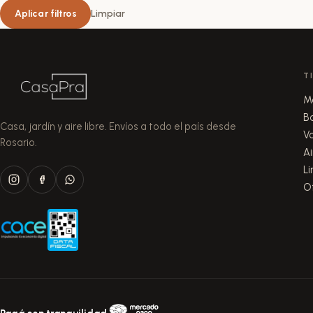
Aplicar filtros
Limpiar
T
M
B
Casa, jardín y aire libre. Envíos a todo el país desde
V
Rosario.
Ai
L
O