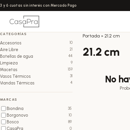
3 y 6 cuotas sin interés con Mercado Pago
CATEGORÍAS
Portada
»
21.2 cm
Accesorios
10
21.2 cm
Aire Libre
21
Botellas de agua
44
Limpieza
9
Macetas
159
No ha
Vasos Térmicos
31
Viandas Térmicas
4
Prob
MARCAS
Biondina
35
Borgonovo
10
Bosco
89
CasaPra
0