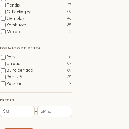
Floridis
17
G-Packaging
109
Gemplast
146
Kambukka
85
Maxeb
3
FORMATO DE VENTA
Pack
8
Unidad
97
Bulto cerrado
109
Pack x 6
35
Pack x6
3
PRECIO
–
$
$