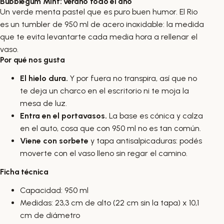
Bubblegum Mint: verano todo el año
Un verde menta pastel que es puro buen humor. El Rio
es un tumbler de 950 ml de acero inoxidable: la medida
que te evita levantarte cada media hora a rellenar el
vaso.
Por qué nos gusta
El hielo dura.
Y por fuera no transpira, así que no
te deja un charco en el escritorio ni te moja la
mesa de luz.
Entra en el portavasos.
La base es cónica y calza
en el auto, cosa que con 950 ml no es tan común.
Viene con sorbete
y tapa antisalpicaduras: podés
moverte con el vaso lleno sin regar el camino.
Ficha técnica
Capacidad: 950 ml
Medidas: 23,3 cm de alto (22 cm sin la tapa) x 10,1
cm de diámetro