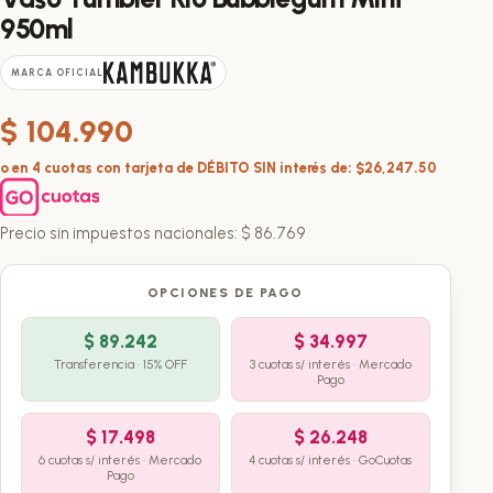
950ml
MARCA OFICIAL
$
104.990
o en 4 cuotas con tarjeta de DÉBITO SIN interés de: $26,247.50
Precio sin impuestos nacionales:
$
86.769
OPCIONES DE PAGO
$
89.242
$
34.997
Transferencia · 15% OFF
3 cuotas s/ interés · Mercado
Pago
$
17.498
$
26.248
6 cuotas s/ interés · Mercado
4 cuotas s/ interés · GoCuotas
Pago