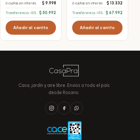
$
9.998
$
13.332
6 cuotas sin interés
6 cuotas sin interés
$
50.992
$
67.992
Transferencia -15%
Transferencia -15%
Añadir al carrito
Añadir al carrito
Casa, jardín y aire libre. Envíos a todo el país
desde Rosario.