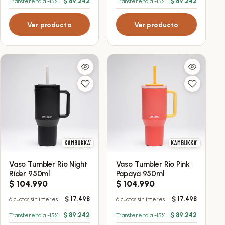
$
89.242
$
89.242
Transferencia -15%
Transferencia -15%
Ver producto
Ver producto
Vaso Tumbler Rio Night
Vaso Tumbler Rio Pink
Rider 950ml
Papaya 950ml
$
104.990
$
104.990
$
17.498
$
17.498
6 cuotas sin interés
6 cuotas sin interés
$
89.242
$
89.242
Transferencia -15%
Transferencia -15%