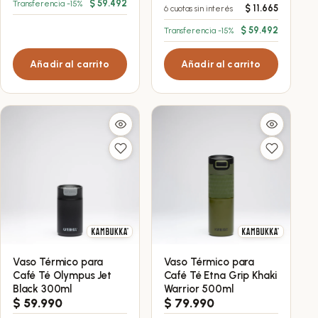
$
59.492
Transferencia -15%
$
11.665
6 cuotas sin interés
$
59.492
Transferencia -15%
Añadir al carrito
Añadir al carrito
Vaso Térmico para
Vaso Térmico para
Café Té Olympus Jet
Café Té Etna Grip Khaki
Black 300ml
Warrior 500ml
$
59.990
$
79.990