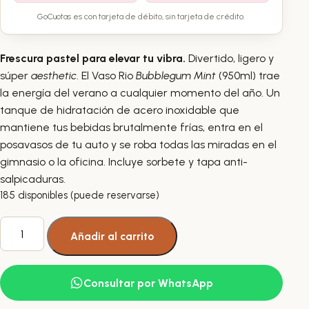
GoCuotas es con tarjeta de débito, sin tarjeta de crédito.
Frescura pastel para elevar tu vibra.
Divertido, ligero y
súper
aesthetic
. El Vaso Rio
Bubblegum Mint
(950ml) trae
la energía del verano a cualquier momento del año. Un
tanque de hidratación de acero inoxidable que
mantiene tus bebidas brutalmente frías, entra en el
posavasos de tu auto y se roba todas las miradas en el
gimnasio o la oficina. Incluye sorbete y tapa anti-
salpicaduras.
185 disponibles (puede reservarse)
Vaso
Añadir al carrito
Tumbler
Rio
Bubblegum
Consultar por WhatsApp
Mint