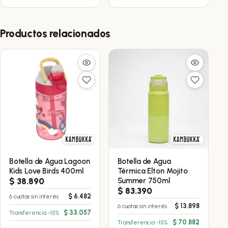
Productos relacionados
Botella de Agua Lagoon
Botella de Agua
Kids Love Birds 400ml
Térmica Elton Mojito
$
38.890
Summer 750ml
$
83.390
$
6.482
6 cuotas sin interés
$
13.898
6 cuotas sin interés
$
33.057
Transferencia -15%
$
70.882
Transferencia -15%