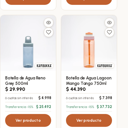
Botella de Agua Reno
Botella de Agua Lagoon
Grey 500ml
Mango Tango 750ml
$
29.990
$
44.390
$
4.998
$
7.398
6 cuotas sin interés
6 cuotas sin interés
$
25.492
$
37.732
Transferencia -15%
Transferencia -15%
Ver producto
Ver producto