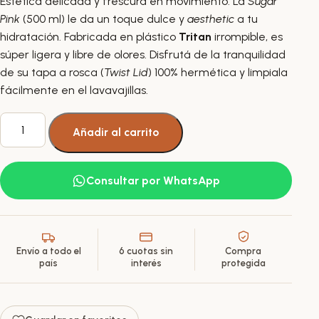
Estética delicada y frescura en movimiento. La
Sugar
Pink
(500 ml) le da un toque dulce y
aesthetic
a tu
hidratación. Fabricada en plástico
Tritan
irrompible, es
súper ligera y libre de olores. Disfrutá de la tranquilidad
de su tapa a rosca (
Twist Lid
) 100% hermética y limpiala
fácilmente en el lavavajillas.
Botella
Añadir al carrito
de
Agua
Reno
Consultar por WhatsApp
Sugar
Pink
500ml
cantidad
Envío a todo el
6 cuotas sin
Compra
país
interés
protegida