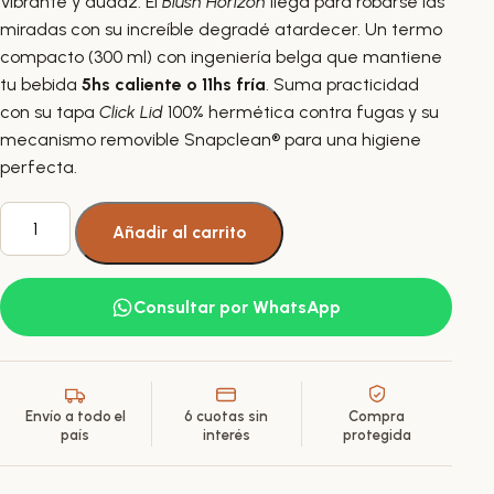
Vibrante y audaz. El
Blush Horizon
llega para robarse las
miradas con su increíble degradé atardecer. Un termo
compacto (300 ml) con ingeniería belga que mantiene
tu bebida
5hs caliente o 11hs fría
. Suma practicidad
con su tapa
Click Lid
100% hermética contra fugas y su
mecanismo removible Snapclean® para una higiene
perfecta.
Vaso
Añadir al carrito
Térmico
para
Café
Consultar por WhatsApp
Té
Olympus
Blush
Horizon
Envío a todo el
6 cuotas sin
Compra
300ml
país
interés
protegida
cantidad