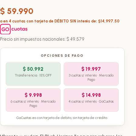
$
59.990
o en 4 cuotas con tarjeta de DÉBITO SIN interés de: $14,997.50
Precio sin impuestos nacionales:
$
49.579
OPCIONES DE PAGO
$
50.992
$
19.997
Transferencia · 15% OFF
3 cuotas s/ interés · Mercado
Pago
$
9.998
$
14.998
6 cuotas s/ interés · Mercado
4 cuotas s/ interés · GoCuotas
Pago
GoCuotas es con tarjeta de débito, sin tarjeta de crédito.