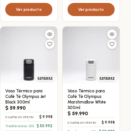
Ver producto
Ver producto
Vaso Térmico para
Vaso Térmico para
Café Té Olympus Jet
Café Té Olympus
Black 300ml
Marshmallow White
$
59.990
300ml
$
59.990
$
9.998
6 cuotas sin interés
$
9.998
6 cuotas sin interés
$
50.992
Transferencia -15%