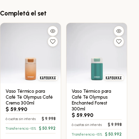
Completá el set
Vaso Térmico para
Vaso Térmico para
Café Té Olympus Café
Café Té Olympus
Crema 300ml
Enchanted Forest
$
59.990
300ml
$
59.990
$
9.998
6 cuotas sin interés
$
9.998
6 cuotas sin interés
$
50.992
Transferencia -15%
$
50.992
Transferencia -15%