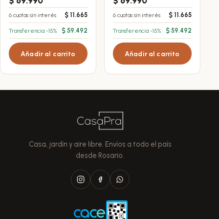
$
69.990
$
69.990
$
11.665
$
11.665
6 cuotas sin interés
6 cuotas sin interés
$
59.492
$
59.492
Transferencia -15%
Transferencia -15%
Añadir al carrito
Añadir al carrito
Casa, jardín y aire libre. Envíos a todo el país
desde Rosario.