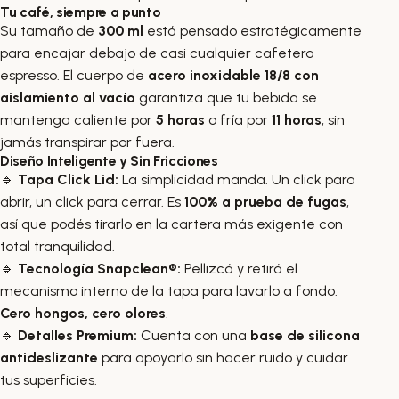
Tu café, siempre a punto
Su tamaño de
300 ml
está pensado estratégicamente
para encajar debajo de casi cualquier cafetera
espresso. El cuerpo de
acero inoxidable 18/8 con
aislamiento al vacío
garantiza que tu bebida se
mantenga caliente por
5 horas
o fría por
11 horas
, sin
jamás transpirar por fuera.
Diseño Inteligente y Sin Fricciones
🔹
Tapa Click Lid:
La simplicidad manda. Un click para
abrir, un click para cerrar. Es
100% a prueba de fugas
,
así que podés tirarlo en la cartera más exigente con
total tranquilidad.
🔹
Tecnología Snapclean®:
Pellizcá y retirá el
mecanismo interno de la tapa para lavarlo a fondo.
Cero hongos, cero olores
.
🔹
Detalles Premium:
Cuenta con una
base de silicona
antideslizante
para apoyarlo sin hacer ruido y cuidar
tus superficies.