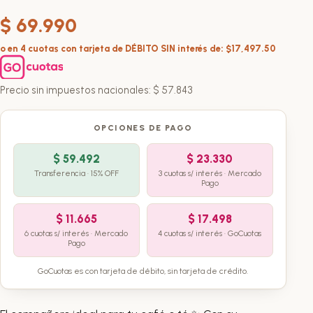
$
69.990
o en 4 cuotas con tarjeta de DÉBITO SIN interés de: $17,497.50
Precio sin impuestos nacionales:
$
57.843
OPCIONES DE PAGO
$
59.492
$
23.330
Transferencia · 15% OFF
3 cuotas s/ interés · Mercado
Pago
$
11.665
$
17.498
6 cuotas s/ interés · Mercado
4 cuotas s/ interés · GoCuotas
Pago
GoCuotas es con tarjeta de débito, sin tarjeta de crédito.