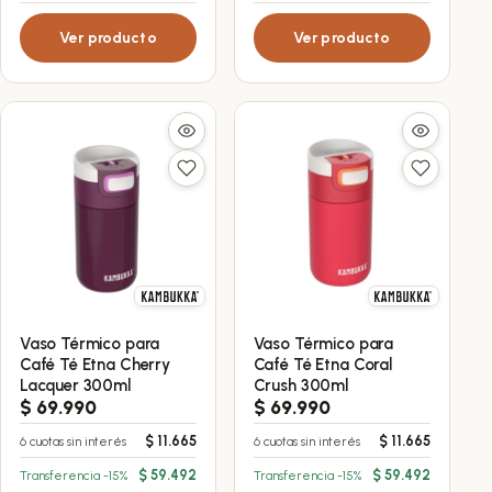
Ver producto
Ver producto
Vaso Térmico para
Vaso Térmico para
Café Té Etna Cherry
Café Té Etna Coral
Lacquer 300ml
Crush 300ml
$
69.990
$
69.990
$
11.665
$
11.665
6 cuotas sin interés
6 cuotas sin interés
$
59.492
$
59.492
Transferencia -15%
Transferencia -15%