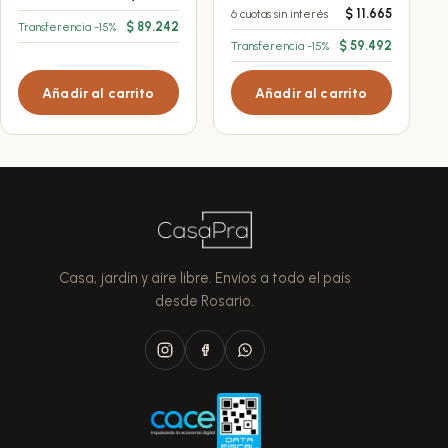
$
11.665
6 cuotas sin interés
$
89.242
Transferencia -15%
$
59.492
Transferencia -15%
Añadir al carrito
Añadir al carrito
Casa, jardín y aire libre. Envíos a todo el país
desde Rosario.