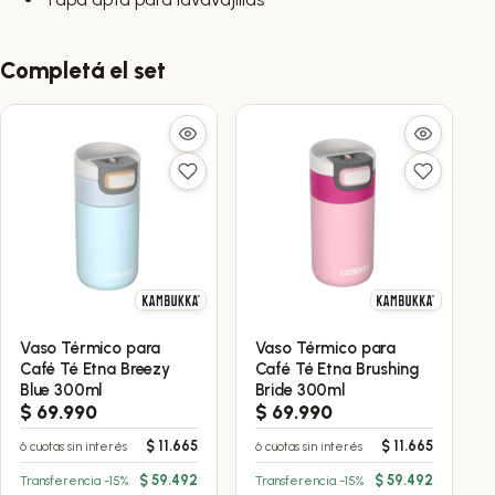
Completá el set
Vaso Térmico para
Vaso Térmico para
Café Té Etna Breezy
Café Té Etna Brushing
Blue 300ml
Bride 300ml
$
69.990
$
69.990
$
11.665
$
11.665
6 cuotas sin interés
6 cuotas sin interés
$
59.492
$
59.492
Transferencia -15%
Transferencia -15%