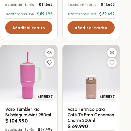
$
11.665
$
11.665
6 cuotas sin interés
6 cuotas sin interés
$
59.492
$
59.492
Transferencia -15%
Transferencia -15%
Añadir al carrito
Añadir al carrito
Vaso Tumbler Rio
Vaso Térmico para
Bubblegum Mint 950ml
Café Té Etna Cinnamon
$
104.990
Charm 300ml
$
69.990
$
17.498
6 cuotas sin interés