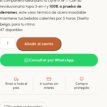
El compañero ideal para tu café o té ✨ Con su
revolucionaria tapa 3-en-1 y
100% a prueba de
derrames
, este vaso térmico de acero inoxidable
mantiene tus bebidas calientes por 5 horas. Diseño
belga, para tu ritmo.
47 disponibles
Vaso
Añadir al carrito
Térmico
para
Café
Consultar por WhatsApp
Té
Etna
Iced
Latte
Envío a todo el
6 cuotas sin
Compra
300ml
país
interés
protegida
cantidad
Guardar en favoritos