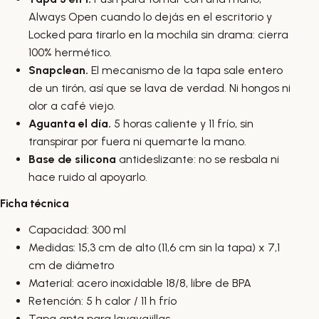
Always Open cuando lo dejás en el escritorio y
Locked para tirarlo en la mochila sin drama: cierra
100% hermético.
Snapclean.
El mecanismo de la tapa sale entero
de un tirón, así que se lava de verdad. Ni hongos ni
olor a café viejo.
Aguanta el día.
5 horas caliente y 11 frío, sin
transpirar por fuera ni quemarte la mano.
Base de silicona
antideslizante: no se resbala ni
hace ruido al apoyarlo.
Ficha técnica
Capacidad: 300 ml
Medidas: 15,3 cm de alto (11,6 cm sin la tapa) x 7,1
cm de diámetro
Material: acero inoxidable 18/8, libre de BPA
Retención: 5 h calor / 11 h frío
Tapa apta para lavavajillas